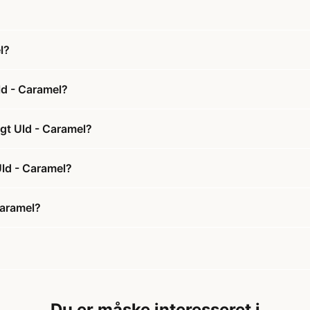
l?
ld - Caramel?
gt Uld - Caramel?
Uld - Caramel?
Caramel?
Du er måske interesseret i