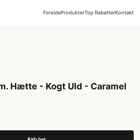
Forside
Produkter
Top Rabatter
Kontakt
m. Hætte - Kogt Uld - Caramel
Køb her