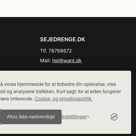
SEJEDRENGE.DK
Tlf. 78768672
Mail:
hej@want.dk
Cookie- og privatlivspolitik
å vores hjemmeside for at forbedre din oplevelse, vise
ld og analysere trafikken. Kort sagt: for at siden fungerer
være irriterende.
Cookie- og privatlivspolitik.
r sælges ikke varer fra denne side - vi henviser til de shops,
Afvis ikke‑nødvendige
Indstillinger