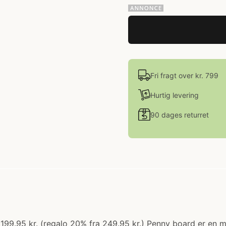
Fri fragt over kr. 799
Hurtig levering
90 dages returret
 199.95 kr. (regalo 20% fra 249.95 kr.) Penny board er en