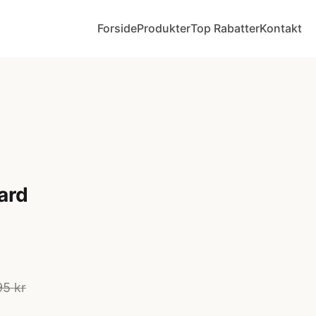
Forside
Produkter
Top Rabatter
Kontakt
ard
95 kr