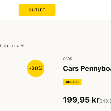
OUTLET
 hjælp fra AI.
CARS
Cars Pennybo
-20%
UDSALG
199,95 kr
249,