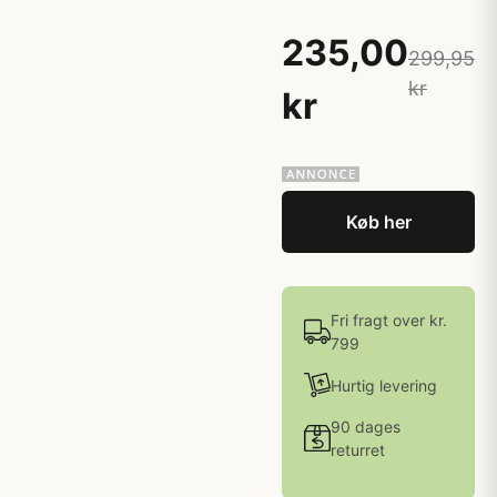
235,00
299,95
kr
kr
Køb her
Fri fragt over kr.
799
Hurtig levering
90 dages
returret