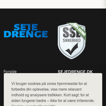
Forside
SEJEDRENGE.DK
Produkter
Tlf. 78768672
Top Rabatter
Vi bruger cookies på vores hjemmeside for at
Mail:
hej@want.dk
Kontakt
forbedre din oplevelse, vise mere relevant
indhold og analysere trafikken. Kort sagt: for at
Cookie- og privatlivspolitik
siden fungerer bedre – ikke for at være irriterende.