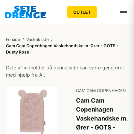
OUTLET
Forside
/
Vaskeklude
/
Cam Cam Copenhagen Vaskehandske m. Ører - GOTS -
Dusty Rose
Dele af indholdet på denne side kan være genereret
med hjælp fra AI.
CAM CAM COPENHAGEN
Cam Cam
Copenhagen
Vaskehandske m.
Ører - GOTS -