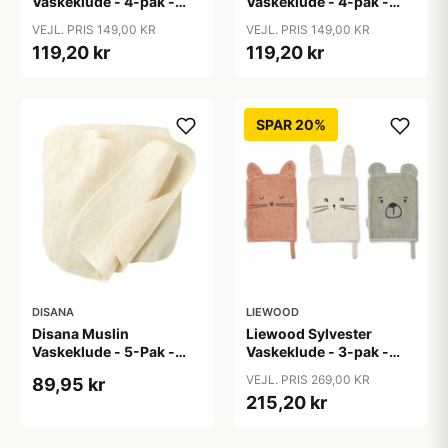
Vaskeklude - 4-pak -
Vaskeklude - 4-pak -
GOTS - Rowan
GOTS - Vintage Toys
VEJL. PRIS 149,00 KR
VEJL. PRIS 149,00 KR
119,20 kr
119,20 kr
SPAR 20%
DISANA
LIEWOOD
Disana Muslin
Liewood Sylvester
Vaskeklude - 5-Pak -
Vaskeklude - 3-pak -
Natur
Dove Blue Mix
VEJL. PRIS 269,00 KR
89,95 kr
215,20 kr