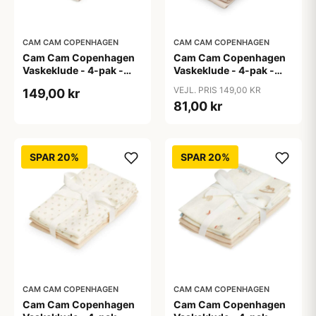
CAM CAM COPENHAGEN
CAM CAM COPENHAGEN
Cam Cam Copenhagen
Cam Cam Copenhagen
Vaskeklude - 4-pak -
Vaskeklude - 4-pak -
GOTS - Carousel
GOTS - Mix
VEJL. PRIS 149,00 KR
149,00 kr
Lierre/Mandel
81,00 kr
SPAR 20%
SPAR 20%
CAM CAM COPENHAGEN
CAM CAM COPENHAGEN
Cam Cam Copenhagen
Cam Cam Copenhagen