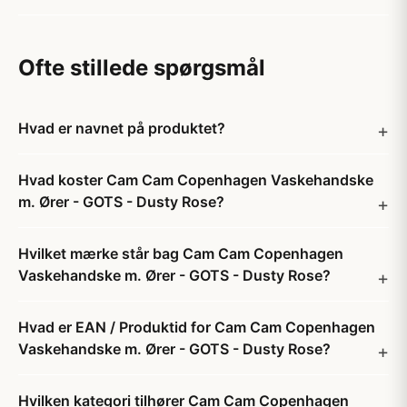
Ofte stillede spørgsmål
Hvad er navnet på produktet?
Hvad koster Cam Cam Copenhagen Vaskehandske
m. Ører - GOTS - Dusty Rose?
Hvilket mærke står bag Cam Cam Copenhagen
Vaskehandske m. Ører - GOTS - Dusty Rose?
Hvad er EAN / Produktid for Cam Cam Copenhagen
Vaskehandske m. Ører - GOTS - Dusty Rose?
Hvilken kategori tilhører Cam Cam Copenhagen