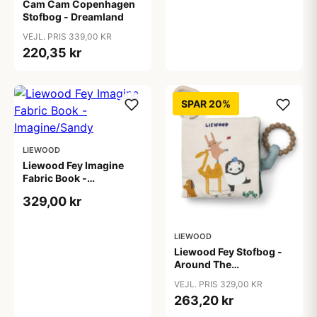
Cam Cam Copenhagen
Stofbog - Dreamland
VEJL. PRIS 339,00 KR
220,35 kr
SPAR 20%
LIEWOOD
Liewood Fey Imagine
Fabric Book -
Imagine/Sandy
329,00 kr
LIEWOOD
Liewood Fey Stofbog -
Around The
World/Sandy
VEJL. PRIS 329,00 KR
263,20 kr