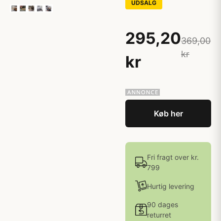
UDSALG
295,20
369,00
kr
kr
Køb her
Fri fragt over kr.
799
Hurtig levering
90 dages
returret