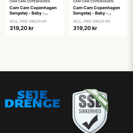
CAM CAM COPENHAGEN
CAM CAM COPENHAGEN
Cam Cam Copenhagen
Cam Cam Copenhagen
Sengetøj - Baby -
Sengetøj - Baby -
Broderet - GOTS - Sea
Broderet - GOTS -
VEJL. PRIS 399,00 KR
VEJL. PRIS 399,00 KR
Garden
Vintage Toys
319,20 kr
319,20 kr