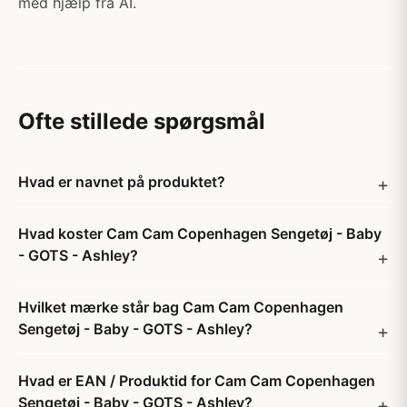
med hjælp fra AI.
Ofte stillede spørgsmål
Hvad er navnet på produktet?
Hvad koster Cam Cam Copenhagen Sengetøj - Baby
- GOTS - Ashley?
Hvilket mærke står bag Cam Cam Copenhagen
Sengetøj - Baby - GOTS - Ashley?
Hvad er EAN / Produktid for Cam Cam Copenhagen
Sengetøj - Baby - GOTS - Ashley?