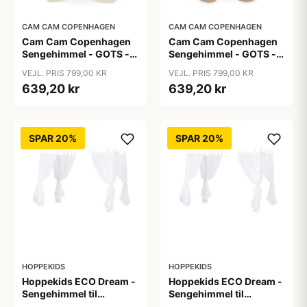
CAM CAM COPENHAGEN
CAM CAM COPENHAGEN
Cam Cam Copenhagen
Cam Cam Copenhagen
Sengehimmel - GOTS -
Sengehimmel - GOTS -
Ashley
Latte
VEJL. PRIS 799,00 KR
VEJL. PRIS 799,00 KR
639,20 kr
639,20 kr
SPAR 20%
SPAR 20%
HOPPEKIDS
HOPPEKIDS
Hoppekids ECO Dream -
Hoppekids ECO Dream -
Sengehimmel til
Sengehimmel til
Himmelseng - Flere
Himmelseng - Flere