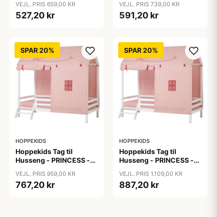
VEJL. PRIS 659,00 KR
VEJL. PRIS 739,00 KR
Størrelser -
Størrelser -
527,20 kr
591,20 kr
Hvid/Transparent
Hvid/Transparent
SPAR 20%
SPAR 20%
HOPPEKIDS
HOPPEKIDS
Hoppekids Tag til
Hoppekids Tag til
Husseng - PRINCESS -
Husseng - PRINCESS -
Flere Størrelser
Flere Størrelser
VEJL. PRIS 959,00 KR
VEJL. PRIS 1.109,00 KR
767,20 kr
887,20 kr