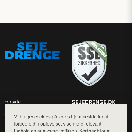
Forside
SEJEDRENGE.DK
Produkter
Tlf. 78768672
Top Rabatter
Vi bruger cookies på vores hjemmeside for at
Mail:
hej@want.dk
Kontakt
forbedre din oplevelse, vise mere relevant
indhold og analysere trafikken. Kort sagt: for at