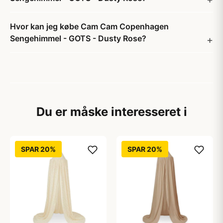
Hvor kan jeg købe Cam Cam Copenhagen
Sengehimmel - GOTS - Dusty Rose?
Du er måske interesseret i
SPAR 20%
SPAR 20%