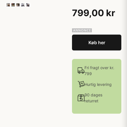
799,00 kr
Køb her
Fri fragt over kr.
799
Hurtig levering
90 dages
returret