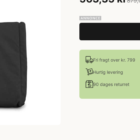
879,
Fri fragt over kr. 799
Hurtig levering
90 dages returret