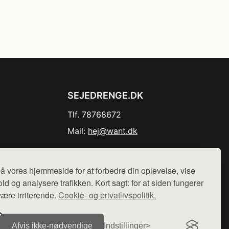
SEJEDRENGE.DK
Tlf. 78768672
Mail:
hej@want.dk
Cookie- og privatlivspolitik
å vores hjemmeside for at forbedre din oplevelse, vise
ld og analysere trafikken. Kort sagt: for at siden fungerer
være irriterende.
Cookie- og privatlivspolitik.
r sælges ikke varer fra denne side - vi henviser til de shops,
Afvis ikke‑nødvendige
Indstillinger