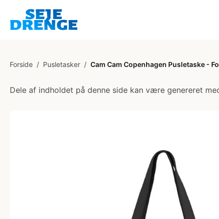
Forside
/
Pusletasker
/
Cam Cam Copenhagen Pusletaske - Fol
Dele af indholdet på denne side kan være genereret med