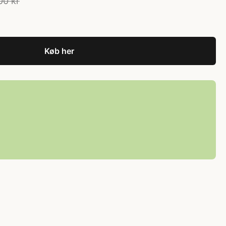
00 kr
Køb her