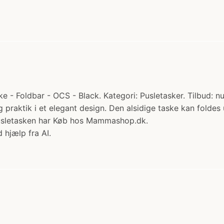
ldbar - OCS - Black. Kategori: Pusletasker. Tilbud: nu 5
 praktik i et elegant design. Den alsidige taske kan foldes
 Pusletasken har Køb hos Mammashop.dk.
 hjælp fra AI.