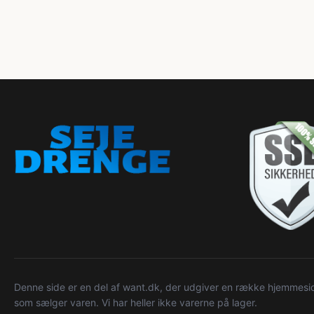
Denne side er en del af want.dk, der udgiver en række hjemmeside
som sælger varen. Vi har heller ikke varerne på lager.