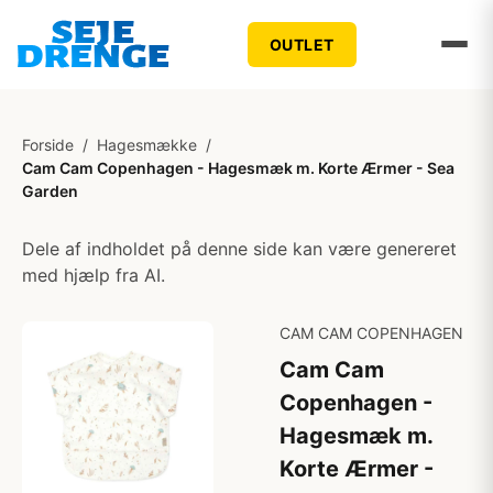
OUTLET
Forside
/
Hagesmække
/
Cam Cam Copenhagen - Hagesmæk m. Korte Ærmer - Sea
Garden
Dele af indholdet på denne side kan være genereret
med hjælp fra AI.
CAM CAM COPENHAGEN
Cam Cam
Copenhagen -
Hagesmæk m.
Korte Ærmer -