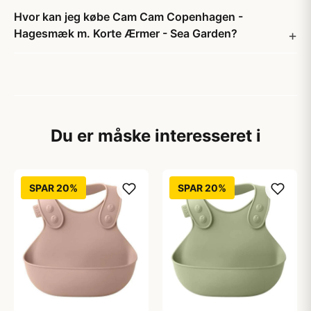
Hvor kan jeg købe Cam Cam Copenhagen -
Hagesmæk m. Korte Ærmer - Sea Garden?
Du er måske interesseret i
SPAR 20%
SPAR 20%