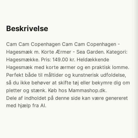
Beskrivelse
Cam Cam Copenhagen Cam Cam Copenhagen -
Hagesmæk m. Korte Ærmer - Sea Garden. Kategori:
Hagesmække. Pris: 149.00 kr. Heldækkende
Hagesmæk med korte ærmer og en praktisk lomme.
Perfekt både til måltider og kunstnerisk udfoldelse,
så du ikke behøver at skifte tøj eller bekymre dig om
pletter og stænk. Køb hos Mammashop.dk.
Dele af indholdet på denne side kan være genereret
med hjælp fra AI.