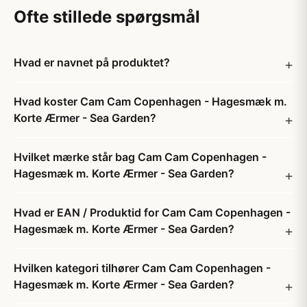
Ofte stillede spørgsmål
Hvad er navnet på produktet?
Hvad koster Cam Cam Copenhagen - Hagesmæk m.
Korte Ærmer - Sea Garden?
Hvilket mærke står bag Cam Cam Copenhagen -
Hagesmæk m. Korte Ærmer - Sea Garden?
Hvad er EAN / Produktid for Cam Cam Copenhagen -
Hagesmæk m. Korte Ærmer - Sea Garden?
Hvilken kategori tilhører Cam Cam Copenhagen -
Hagesmæk m. Korte Ærmer - Sea Garden?