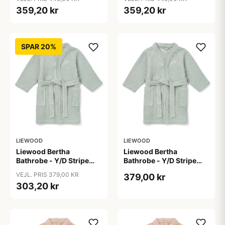
359,20 kr
359,20 kr
SPAR 20%
LIEWOOD
LIEWOOD
Liewood Bertha
Liewood Bertha
Bathrobe - Y/D Stripe
Bathrobe - Y/D Stripe
Peppermint/Creme de la
Peppermint/Creme de la
VEJL. PRIS 379,00 KR
379,00 kr
Creme
Creme
303,20 kr