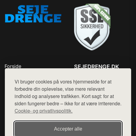
Forside
SEJEDRENGE.DK
Produkter
Tlf. 78768672
Top Rabatter
Vi bruger cookies på vores hjemmeside for at
Mail:
hej@want.dk
Kontakt
forbedre din oplevelse, vise mere relevant
indhold og analysere trafikken. Kort sagt: for at
Cookie- og privatlivspolitik
siden fungerer bedre – ikke for at være irriterende.
Cookie- og privatlivspolitik.
Denne side er en del af want.dk, der udgiver en række
Accepter alle
hjemmesider med præsentation af forskellige produkter fra