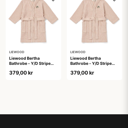
LIEWOOD
LIEWOOD
Liewood Bertha
Liewood Bertha
Bathrobe - Y/D Stripe
Bathrobe - Y/D Stripe
Tuscany Rose/Creme de
Tuscany Rose/Creme de
379,00 kr
379,00 kr
la Creme
la Creme