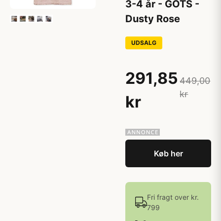
3-4 år - GOTS -
Dusty Rose
UDSALG
291,85
449,00
kr
kr
Køb her
Fri fragt over kr.
799