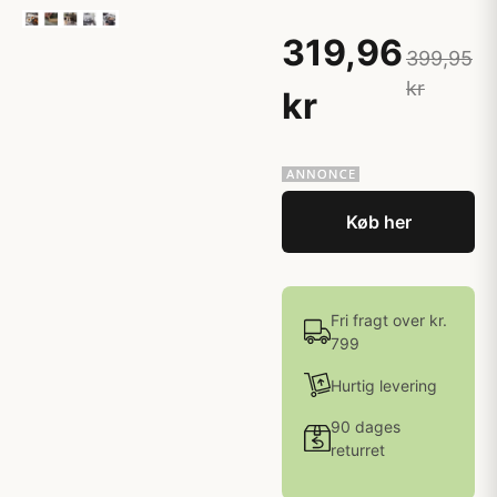
319,96
399,95
kr
kr
Køb her
Fri fragt over kr.
799
Hurtig levering
90 dages
returret