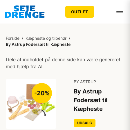
OUTLET
Forside
/
Kæpheste og tilbehør
/
By Astrup Fodersæt til Kæpheste
Dele af indholdet på denne side kan være genereret
med hjælp fra AI.
BY ASTRUP
By Astrup
-20%
Fodersæt til
Kæpheste
UDSALG