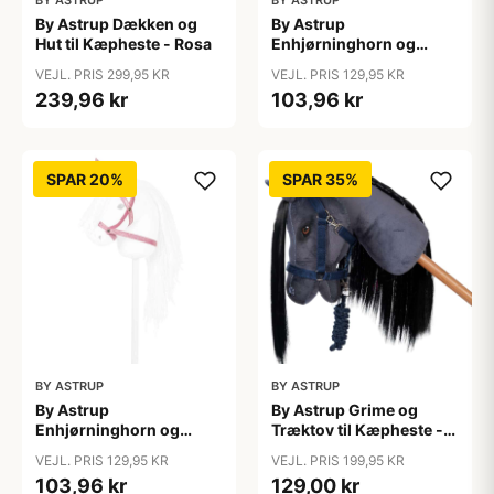
BY ASTRUP
BY ASTRUP
By Astrup Dækken og
By Astrup
Hut til Kæpheste - Rosa
Enhjørninghorn og
Grime til Kæphest - Lilla
VEJL. PRIS 299,95 KR
VEJL. PRIS 129,95 KR
239,96 kr
103,96 kr
SPAR 20%
SPAR 35%
BY ASTRUP
BY ASTRUP
By Astrup
By Astrup Grime og
Enhjørninghorn og
Træktov til Kæpheste -
Grime til Kæphest - Pink
Blå
VEJL. PRIS 129,95 KR
VEJL. PRIS 199,95 KR
103,96 kr
129,00 kr