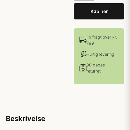
Køb her
Fri fragt over kr.
799
Hurtig levering
90 dages
returret
Beskrivelse