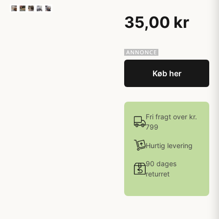
35,00 kr
Køb her
Fri fragt over kr.
799
Hurtig levering
90 dages
returret