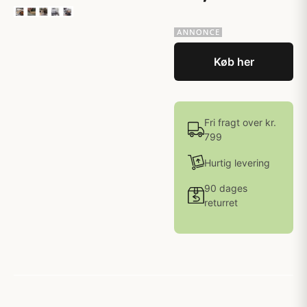
Køb her
Fri fragt over kr.
799
Hurtig levering
90 dages
returret