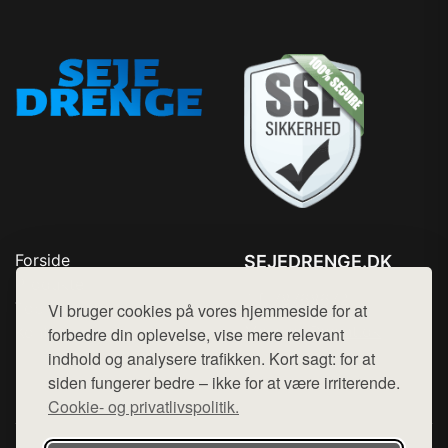
Forside
SEJEDRENGE.DK
Produkter
Tlf. 78768672
Top Rabatter
Vi bruger cookies på vores hjemmeside for at
Mail:
hej@want.dk
Kontakt
forbedre din oplevelse, vise mere relevant
indhold og analysere trafikken. Kort sagt: for at
Cookie- og privatlivspolitik
siden fungerer bedre – ikke for at være irriterende.
Cookie- og privatlivspolitik.