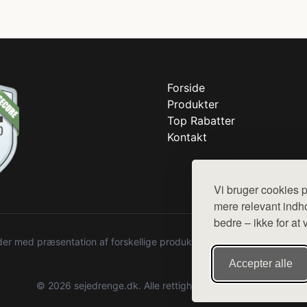
Forside
Produkter
Top Rabatter
Kontakt
Vi bruger cookies p
mere relevant indho
bedre – ikke for at 
r med præsentation af forskellige produkter fra diverse webshops. De
Accepter alle
© 2026 sejedrenge.dk. Alle rettigheder forbeholdes.