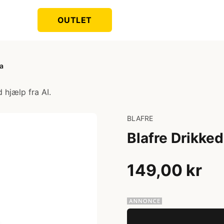
OUTLET
la
 hjælp fra AI.
BLAFRE
Blafre Drikkedu
149,00 kr