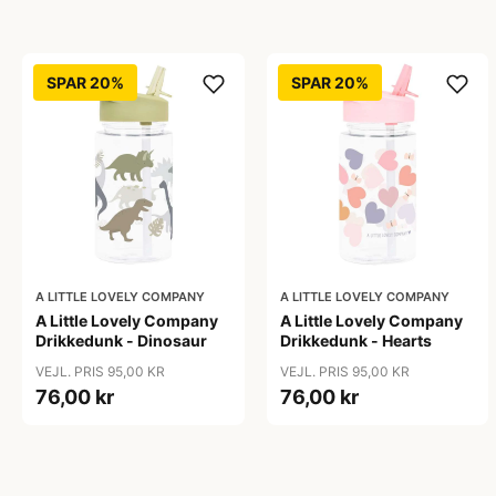
SPAR 20%
SPAR 20%
A LITTLE LOVELY COMPANY
A LITTLE LOVELY COMPANY
A Little Lovely Company
A Little Lovely Company
Drikkedunk - Dinosaur
Drikkedunk - Hearts
VEJL. PRIS 95,00 KR
VEJL. PRIS 95,00 KR
76,00 kr
76,00 kr