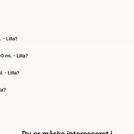
- Lilla?
 ml. - Lilla?
. - Lilla?
la?
Du er måske interesseret i