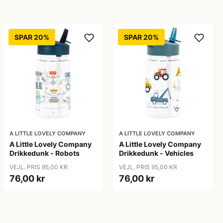
SPAR 20%
SPAR 20%
A LITTLE LOVELY COMPANY
A LITTLE LOVELY COMPANY
A Little Lovely Company
A Little Lovely Company
Drikkedunk - Robots
Drikkedunk - Vehicles
VEJL. PRIS 95,00 KR
VEJL. PRIS 95,00 KR
76,00 kr
76,00 kr