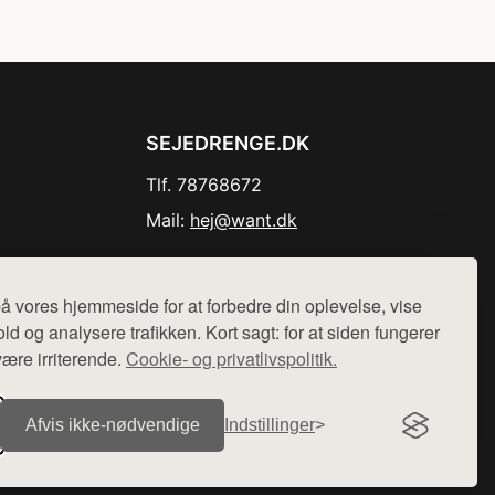
SEJEDRENGE.DK
Tlf. 78768672
Mail:
hej@want.dk
Cookie- og privatlivspolitik
å vores hjemmeside for at forbedre din oplevelse, vise
ld og analysere trafikken. Kort sagt: for at siden fungerer
være irriterende.
Cookie- og privatlivspolitik.
r sælges ikke varer fra denne side - vi henviser til de shops,
Afvis ikke‑nødvendige
Indstillinger