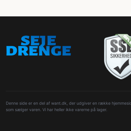
Denne side er en del af want.dk, der udgiver en række hjemmeside
som sælger varen. Vi har heller ikke varerne på lager.