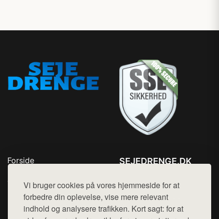
Forside
SEJEDRENGE.DK
Produkter
Tlf. 78768672
Top Rabatter
Vi bruger cookies på vores hjemmeside for at
Mail:
hej@want.dk
Kontakt
forbedre din oplevelse, vise mere relevant
indhold og analysere trafikken. Kort sagt: for at
Cookie- og privatlivspolitik