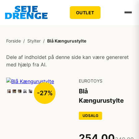
OUTLET
Forside
/
Stylter
/
Blå Kængurustylte
Dele af indholdet på denne side kan være genereret
med hjælp fra AI.
EUROTOYS
Blå
-27%
Kængurustylte
UDSALG
254,00