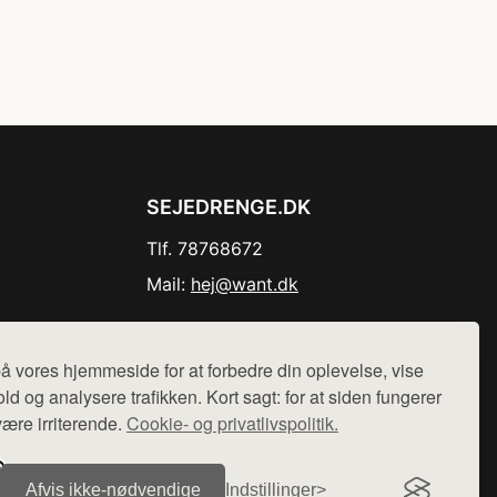
SEJEDRENGE.DK
Tlf. 78768672
Mail:
hej@want.dk
Cookie- og privatlivspolitik
å vores hjemmeside for at forbedre din oplevelse, vise
ld og analysere trafikken. Kort sagt: for at siden fungerer
være irriterende.
Cookie- og privatlivspolitik.
r sælges ikke varer fra denne side - vi henviser til de shops,
Afvis ikke‑nødvendige
Indstillinger