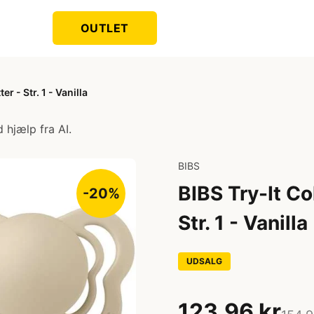
OUTLET
er - Str. 1 - Vanilla
 hjælp fra AI.
BIBS
BIBS Try-It Co
-20%
Str. 1 - Vanilla
UDSALG
123,96 kr