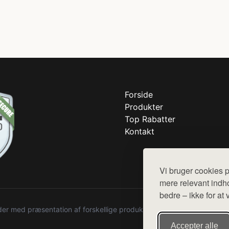
Forside
Produkter
Top Rabatter
Kontakt
Vi bruger cookies p
mere relevant indho
bedre – ikke for at 
r med præsentation af forskellige produkter fra diverse webshops. De
Accepter alle