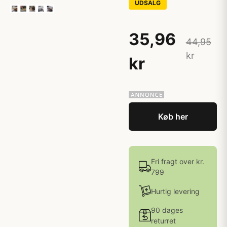
UDSALG
35,96
44,95
kr
kr
Køb her
Fri fragt over kr.
799
Hurtig levering
90 dages
returret