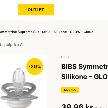
OUTLET
ymmetrisk Supreme Sut - Str. 2 - Silikone - GLOW - Cloud
 hjælp fra AI.
BIBS
BIBS Symmetri
-20%
Silikone - GL
UDSALG
39,96 kr