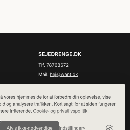
SEJEDRENGE.DK
Tlf. 78768672
Mail:
hej@want.dk
Cookie- og privatlivspolitik
å vores hjemmeside for at forbedre din oplevelse, vise
ld og analysere trafikken. Kort sagt: for at siden fungerer
være irriterende.
Cookie- og privatlivspolitik.
r sælges ikke varer fra denne side - vi henviser til de shops,
Afvis ikke‑nødvendige
Indstillinger