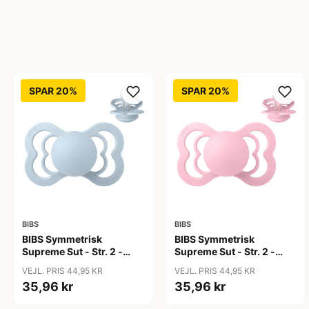
SPAR 20%
SPAR 20%
BIBS
BIBS
BIBS Symmetrisk
BIBS Symmetrisk
Supreme Sut - Str. 2 -
Supreme Sut - Str. 2 -
Silikone - Baby Blue
Silikone - Baby Pink
VEJL. PRIS 44,95 KR
VEJL. PRIS 44,95 KR
35,96 kr
35,96 kr