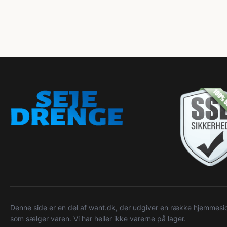
Denne side er en del af want.dk, der udgiver en række hjemmeside
som sælger varen. Vi har heller ikke varerne på lager.