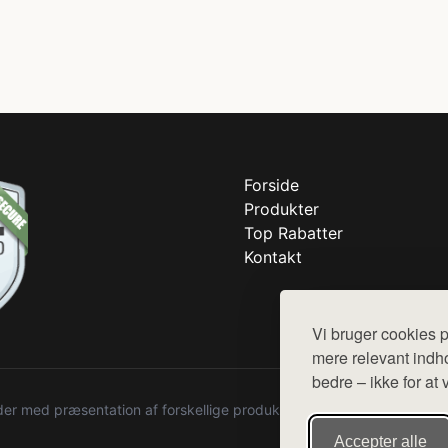
Forside
Produkter
Top Rabatter
Kontakt
Vi bruger cookies p
mere relevant indho
bedre – ikke for at 
r med præsentation af forskellige produkter fra diverse webshops. De
Accepter alle