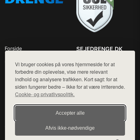
Forside
SEJEDRENGE.DK
Produkter
Tlf. 78768672
Top Rabatter
Vi bruger cookies på vores hjemmeside for at
Mail:
hej@want.dk
Kontakt
forbedre din oplevelse, vise mere relevant
indhold og analysere trafikken. Kort sagt: for at
Cookie- og privatlivspolitik
siden fungerer bedre – ikke for at være irriterende.
Cookie- og privatlivspolitik.
Denne side er en del af want.dk, der udgiver en række
Accepter alle
hjemmesider med præsentation af forskellige produkter fra
diverse webshops. Der sælges ikke varer fra denne side - vi
Afvis ikke‑nødvendige
henviser til de shops, som sælger varen. Vi har heller ikke
varerne på lager.