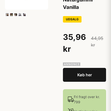
Vanilla
UDSALG
35,96
44,95
kr
kr
Køb her
Fri fragt over kr.
799