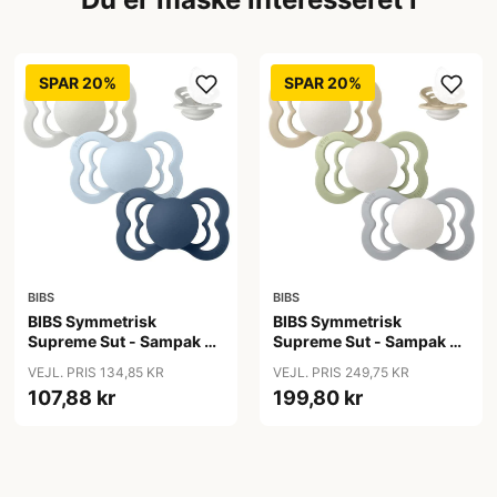
SPAR 20%
SPAR 20%
BIBS
BIBS
BIBS Symmetrisk
BIBS Symmetrisk
Supreme Sut - Sampak -
Supreme Sut - Sampak -
3 stk. - Str. 2 - Ocean
3 stk. - Str. 2 - Sleep Tight
VEJL. PRIS 134,85 KR
VEJL. PRIS 249,75 KR
Storm
Little One - GLOW
107,88 kr
199,80 kr