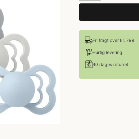
Fri fragt over kr. 799
Hurtig levering
90 dages returret