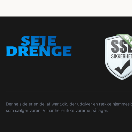
Denne side er en del af want.dk, der udgiver en række hjemmeside
som sælger varen. Vi har heller ikke varerne på lager.