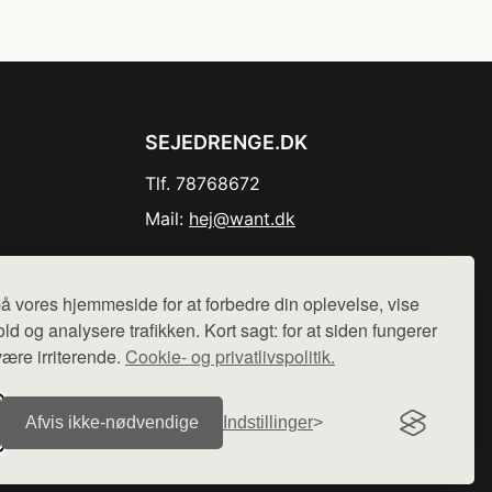
SEJEDRENGE.DK
Tlf. 78768672
Mail:
hej@want.dk
Cookie- og privatlivspolitik
å vores hjemmeside for at forbedre din oplevelse, vise
ld og analysere trafikken. Kort sagt: for at siden fungerer
være irriterende.
Cookie- og privatlivspolitik.
r sælges ikke varer fra denne side - vi henviser til de shops,
Afvis ikke‑nødvendige
Indstillinger