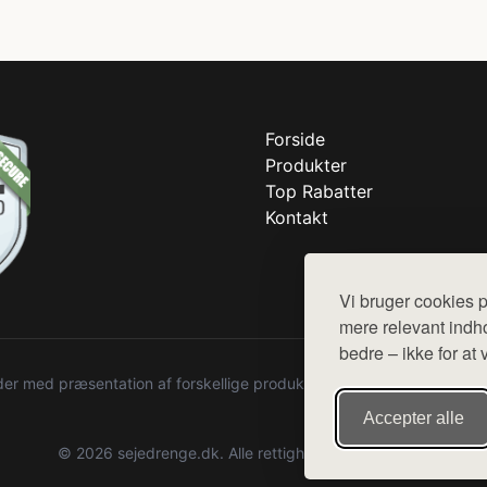
Forside
Produkter
Top Rabatter
Kontakt
Vi bruger cookies p
mere relevant indho
bedre – ikke for at 
r med præsentation af forskellige produkter fra diverse webshops. De
Accepter alle
© 2026 sejedrenge.dk. Alle rettigheder forbeholdes.