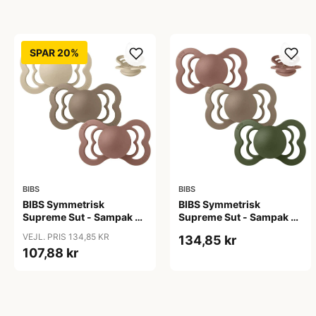
SPAR 20%
BIBS
BIBS
BIBS Symmetrisk
BIBS Symmetrisk
Supreme Sut - Sampak -
Supreme Sut - Sampak -
3 stk. - Str. 2 - Down to
3 stk. - Str. 2 - Green and
VEJL. PRIS 134,85 KR
134,85 kr
Earth
Terracotta
107,88 kr