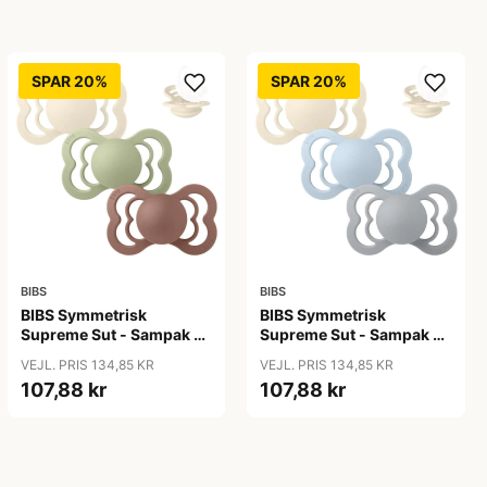
SPAR 20%
SPAR 20%
BIBS
BIBS
BIBS Symmetrisk
BIBS Symmetrisk
Supreme Sut - Sampak -
Supreme Sut - Sampak -
3 stk. - Str. 2 - Soft
3 stk. - Str. 2 - Soft and
VEJL. PRIS 134,85 KR
VEJL. PRIS 134,85 KR
Autumn
Clear
107,88 kr
107,88 kr