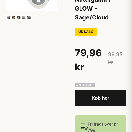
GLOW -
Sage/Cloud
UDSALG
79,96
99,95
kr
kr
Køb her
Fri fragt over kr.
799