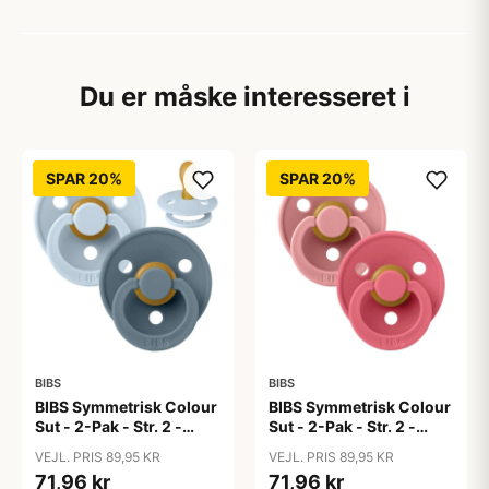
Du er måske interesseret i
SPAR 20%
SPAR 20%
BIBS
BIBS
BIBS Symmetrisk Colour
BIBS Symmetrisk Colour
Sut - 2-Pak - Str. 2 -
Sut - 2-Pak - Str. 2 -
Naturgummi - Baby
Naturgummi - Dusty
VEJL. PRIS 89,95 KR
VEJL. PRIS 89,95 KR
Blue/Petrol
Pink/Coral
71,96 kr
71,96 kr