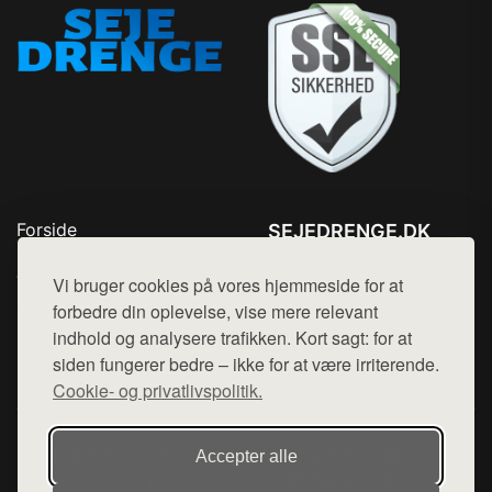
Forside
SEJEDRENGE.DK
Produkter
Tlf. 78768672
Top Rabatter
Vi bruger cookies på vores hjemmeside for at
Mail:
hej@want.dk
Kontakt
forbedre din oplevelse, vise mere relevant
indhold og analysere trafikken. Kort sagt: for at
Cookie- og privatlivspolitik
siden fungerer bedre – ikke for at være irriterende.
Cookie- og privatlivspolitik.
Denne side er en del af want.dk, der udgiver en række
Accepter alle
hjemmesider med præsentation af forskellige produkter fra