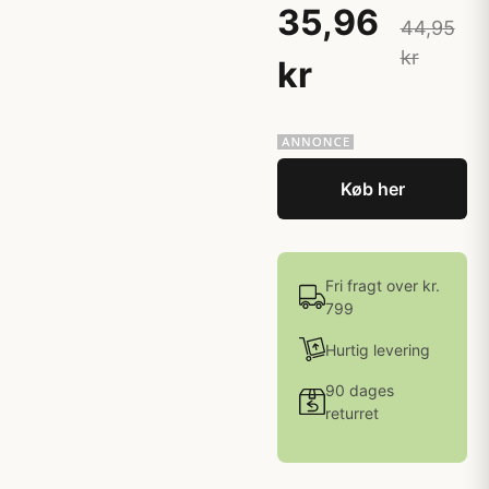
35,96
44,95
kr
kr
Køb her
Fri fragt over kr.
799
Hurtig levering
90 dages
returret