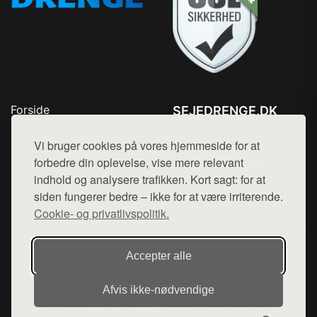
Forside
SEJEDRENGE.DK
Produkter
Tlf. 78768672
Top Rabatter
Vi bruger cookies på vores hjemmeside for at
Mail:
hej@want.dk
Kontakt
forbedre din oplevelse, vise mere relevant
indhold og analysere trafikken. Kort sagt: for at
Cookie- og privatlivspolitik
siden fungerer bedre – ikke for at være irriterende.
Cookie- og privatlivspolitik.
Denne side er en del af want.dk, der udgiver en række
Accepter alle
hjemmesider med præsentation af forskellige produkter fra
diverse webshops. Der sælges ikke varer fra denne side - vi
Afvis ikke‑nødvendige
henviser til de shops, som sælger varen. Vi har heller ikke
varerne på lager.