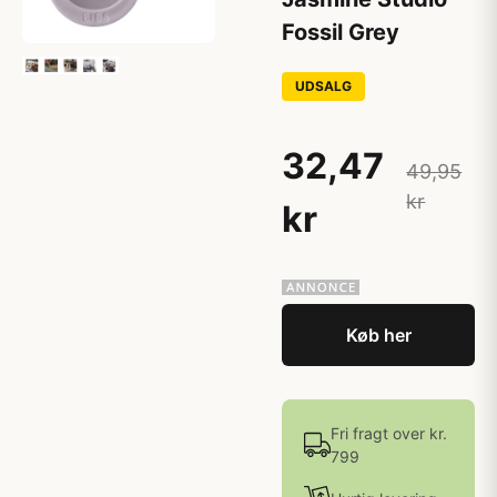
Fossil Grey
UDSALG
32,47
49,95
kr
kr
Køb her
Fri fragt over kr.
799