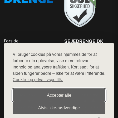
Forside
SEJEDRENGE.DK
Produkter
Tlf. 78768672
Top Rabatter
Vi bruger cookies på vores hjemmeside for at
Mail:
hej@want.dk
Kontakt
forbedre din oplevelse, vise mere relevant
indhold og analysere trafikken. Kort sagt: for at
Cookie- og privatlivspolitik
siden fungerer bedre – ikke for at være irriterende.
Cookie- og privatlivspolitik.
Denne side er en del af want.dk, der udgiver en række
Accepter alle
hjemmesider med præsentation af forskellige produkter fra
diverse webshops. Der sælges ikke varer fra denne side - vi
Afvis ikke‑nødvendige
henviser til de shops, som sælger varen. Vi har heller ikke
varerne på lager.