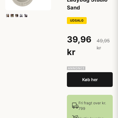
Sand
UDSALG
39,96
49,95
kr
kr
Køb her
Fri fragt over kr.
799