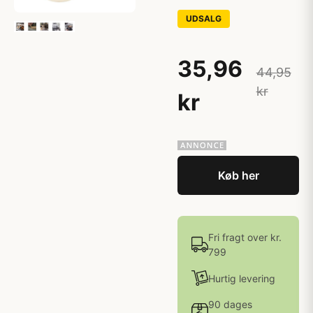
UDSALG
35,96
44,95
kr
kr
Køb her
Fri fragt over kr.
799
Hurtig levering
90 dages