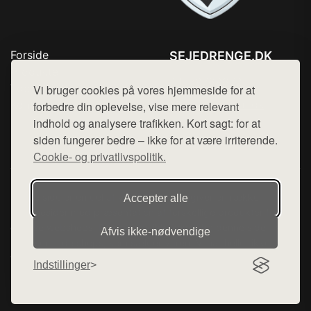
Forside
SEJEDRENGE.DK
Produkter
Tlf. 78768672
Top Rabatter
Vi bruger cookies på vores hjemmeside for at
Mail:
hej@want.dk
Kontakt
forbedre din oplevelse, vise mere relevant
indhold og analysere trafikken. Kort sagt: for at
Cookie- og privatlivspolitik
siden fungerer bedre – ikke for at være irriterende.
Cookie- og privatlivspolitik.
Denne side er en del af want.dk, der udgiver en række
Accepter alle
hjemmesider med præsentation af forskellige produkter fra
diverse webshops. Der sælges ikke varer fra denne side - vi
Afvis ikke‑nødvendige
henviser til de shops, som sælger varen. Vi har heller ikke
varerne på lager.
Indstillinger
© 2026 sejedrenge.dk. Alle rettigheder forbeholdes.