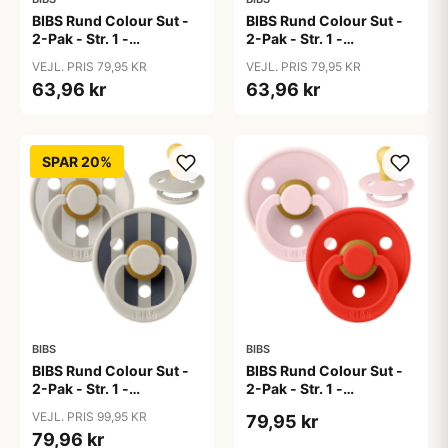
BIBS Rund Colour Sut -
BIBS Rund Colour Sut -
2-Pak - Str. 1 -
2-Pak - Str. 1 -
Naturgummi - Baby
Naturgummi - Baby
VEJL. PRIS 79,95 KR
VEJL. PRIS 79,95 KR
Blue/Peri
Pink/Bubblegum
63,96 kr
63,96 kr
SPAR 20%
BIBS
BIBS
BIBS Rund Colour Sut -
BIBS Rund Colour Sut -
2-Pak - Str. 1 -
2-Pak - Str. 1 -
Naturgummi - Block
Naturgummi -
VEJL. PRIS 99,95 KR
79,95 kr
Studio - Sand Mix
Blossom/Candy Apple
79,96 kr