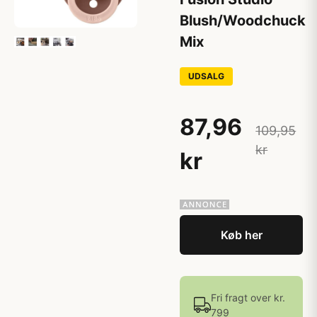
Blush/Woodchuck
Mix
UDSALG
87,96
109,95
kr
kr
Køb her
Fri fragt over kr.
799