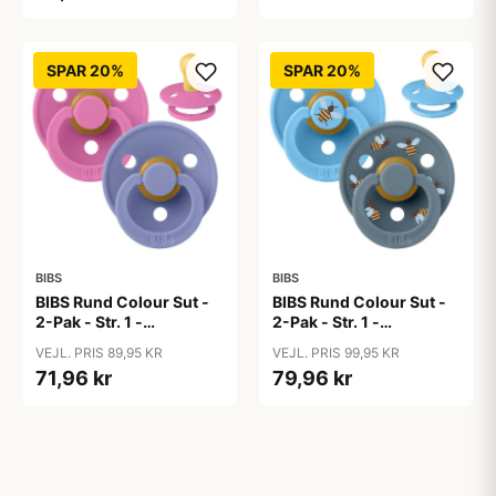
SPAR 20%
SPAR 20%
BIBS
BIBS
BIBS Rund Colour Sut -
BIBS Rund Colour Sut -
2-Pak - Str. 1 -
2-Pak - Str. 1 -
Naturgummi -
Naturgummi -
VEJL. PRIS 89,95 KR
VEJL. PRIS 99,95 KR
Bubblegum/Peri
Bumblebee Studio -
71,96 kr
79,96 kr
Breeze Mix