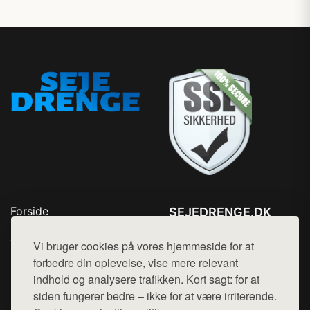
Forside
SEJEDRENGE.DK
Produkter
Tlf. 78768672
Top Rabatter
Vi bruger cookies på vores hjemmeside for at
Mail:
hej@want.dk
Kontakt
forbedre din oplevelse, vise mere relevant
indhold og analysere trafikken. Kort sagt: for at
Cookie- og privatlivspolitik
siden fungerer bedre – ikke for at være irriterende.