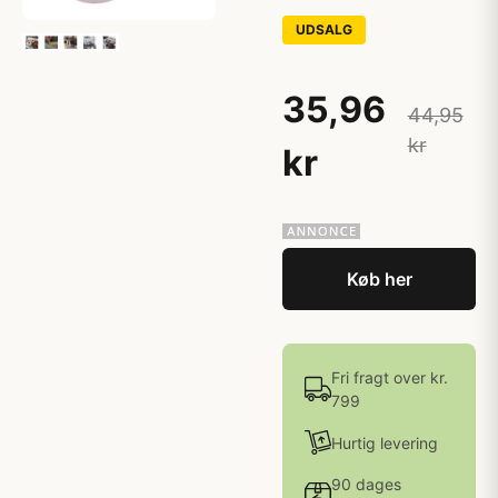
UDSALG
35,96
44,95
kr
kr
Køb her
Fri fragt over kr.
799
Hurtig levering
90 dages