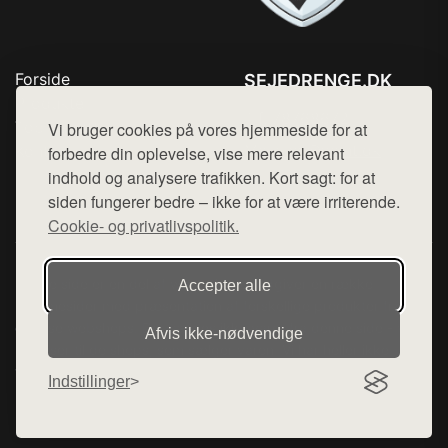
Forside
SEJEDRENGE.DK
Produkter
Tlf. 78768672
Top Rabatter
Vi bruger cookies på vores hjemmeside for at
Mail:
hej@want.dk
Kontakt
forbedre din oplevelse, vise mere relevant
indhold og analysere trafikken. Kort sagt: for at
Cookie- og privatlivspolitik
siden fungerer bedre – ikke for at være irriterende.
Cookie- og privatlivspolitik.
Denne side er en del af want.dk, der udgiver en række
Accepter alle
hjemmesider med præsentation af forskellige produkter fra
diverse webshops. Der sælges ikke varer fra denne side - vi
Afvis ikke‑nødvendige
henviser til de shops, som sælger varen. Vi har heller ikke
varerne på lager.
Indstillinger
© 2026 sejedrenge.dk. Alle rettigheder forbeholdes.