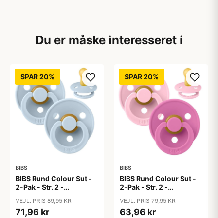
Du er måske interesseret i
SPAR 20%
SPAR 20%
BIBS
BIBS
BIBS Rund Colour Sut -
BIBS Rund Colour Sut -
2-Pak - Str. 2 -
2-Pak - Str. 2 -
Naturgummi - Baby
Naturgummi - Baby
VEJL. PRIS 89,95 KR
VEJL. PRIS 79,95 KR
Blue/Baby Blue
Pink/Bubblegum
71,96 kr
63,96 kr