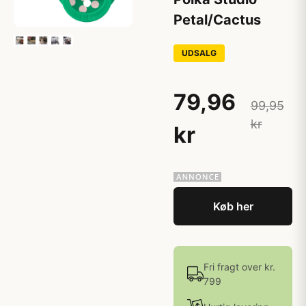
Petal/Cactus
UDSALG
79,96
99,95
kr
kr
Køb her
Fri fragt over kr.
799