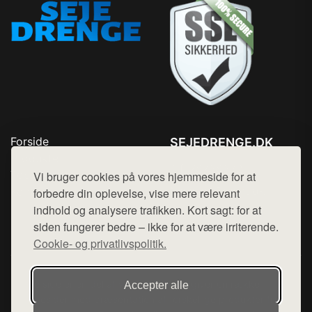
Forside
SEJEDRENGE.DK
Produkter
Tlf. 78768672
Top Rabatter
Vi bruger cookies på vores hjemmeside for at
Mail:
hej@want.dk
Kontakt
forbedre din oplevelse, vise mere relevant
indhold og analysere trafikken. Kort sagt: for at
Cookie- og privatlivspolitik
siden fungerer bedre – ikke for at være irriterende.
Cookie- og privatlivspolitik.
Denne side er en del af want.dk, der udgiver en række
Accepter alle
hjemmesider med præsentation af forskellige produkter fra