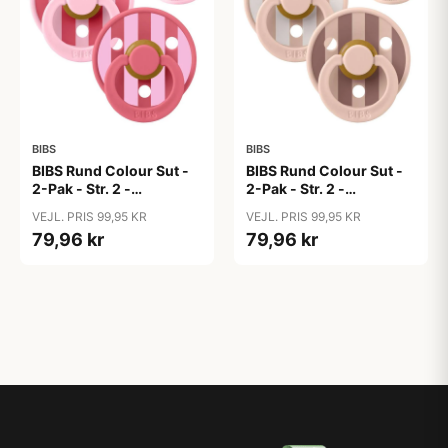
BIBS
BIBS
BIBS Rund Colour Sut -
BIBS Rund Colour Sut -
2-Pak - Str. 2 -
2-Pak - Str. 2 -
Naturgummi - Block
Naturgummi - Block
VEJL. PRIS 99,95 KR
VEJL. PRIS 99,95 KR
Studio - Baby Pink/Coral
Studio - Blush Mix
79,96 kr
79,96 kr
Mix