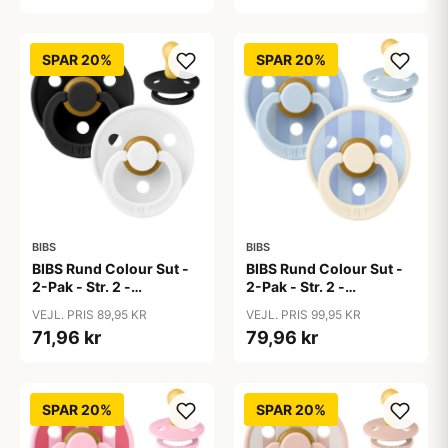
SPAR 20%
SPAR 20%
BIBS
BIBS
BIBS Rund Colour Sut -
BIBS Rund Colour Sut -
2-Pak - Str. 2 -
2-Pak - Str. 2 -
Naturgummi -
Naturgummi - Block
VEJL. PRIS 89,95 KR
VEJL. PRIS 99,95 KR
Black/White
Studio - Baby Blue/Dusty
71,96 kr
79,96 kr
Blue Mix
SPAR 20%
SPAR 20%