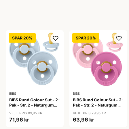
SPAR 20%
SPAR 20%
BIBS
BIBS
BIBS Rund Colour Sut - 2-
BIBS Rund Colour Sut - 2-
Pak - Str. 2 - Naturgummi
Pak - Str. 2 - Naturgummi
- Baby Blue/Baby Blue
- Baby Pink/Bubblegum
VEJL. PRIS 89,95 KR
VEJL. PRIS 79,95 KR
71,96 kr
63,96 kr