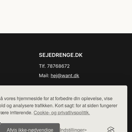
SEJEDRENGE.DK
Tlf. 78768672
Mail:
hej@want.dk
Cookie- og privatlivspolitik
å vores hjemmeside for at forbedre din oplevelse, vise
ld og analysere trafikken. Kort sagt: for at siden fungerer
være irriterende.
Cookie- og privatlivspolitik.
r sælges ikke varer fra denne side - vi henviser til de shops,
Afvis ikke‑nødvendige
Indstillinger