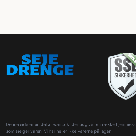
Denne side er en del af want.dk, der udgiver en række hjemmeside
som sælger varen. Vi har heller ikke varerne på lager.