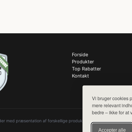
Forside
Produkter
Top Rabatter
Kontakt
Vi bruger cookies p
mere relevant indho
bedre – ikke for at 
r med præsentation af forskellige produkter fra diverse webshops. De
Accepter alle