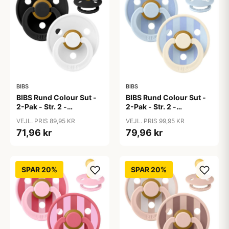
BIBS
BIBS
BIBS Rund Colour Sut -
BIBS Rund Colour Sut -
2-Pak - Str. 2 -
2-Pak - Str. 2 -
Naturgummi -
Naturgummi - Block
VEJL. PRIS 89,95 KR
VEJL. PRIS 99,95 KR
Black/White
Studio - Baby Blue/Dusty
71,96 kr
79,96 kr
Blue Mix
SPAR 20%
SPAR 20%