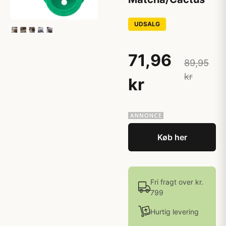
UDSALG
71,96
89,95
kr
kr
Køb her
Fri fragt over kr.
799
Hurtig levering