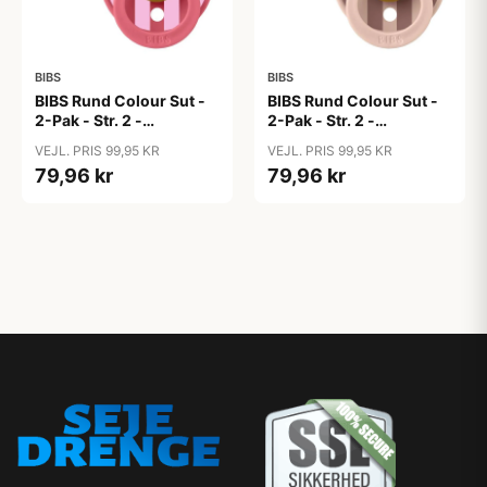
BIBS
BIBS
BIBS Rund Colour Sut -
BIBS Rund Colour Sut -
2-Pak - Str. 2 -
2-Pak - Str. 2 -
Naturgummi - Block
Naturgummi - Block
VEJL. PRIS 99,95 KR
VEJL. PRIS 99,95 KR
Studio - Baby Pink/Coral
Studio - Blush Mix
79,96 kr
79,96 kr
Mix