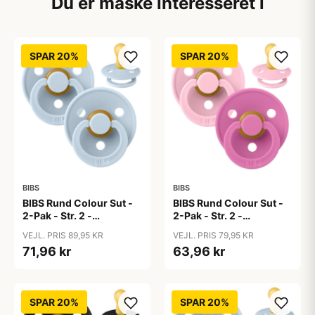
Du er måske interesseret i
SPAR 20%
SPAR 20%
BIBS
BIBS
BIBS Rund Colour Sut -
BIBS Rund Colour Sut -
2-Pak - Str. 2 -
2-Pak - Str. 2 -
Naturgummi - Baby
Naturgummi - Baby
VEJL. PRIS 89,95 KR
VEJL. PRIS 79,95 KR
Blue/Baby Blue
Pink/Bubblegum
71,96 kr
63,96 kr
SPAR 20%
SPAR 20%