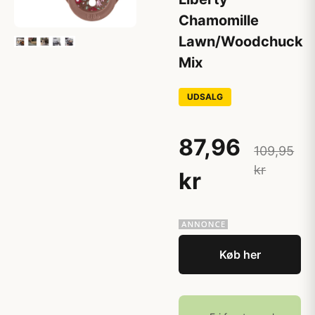
Chamomille
Lawn/Woodchuck
Mix
UDSALG
87,96
109,95
kr
kr
Køb her