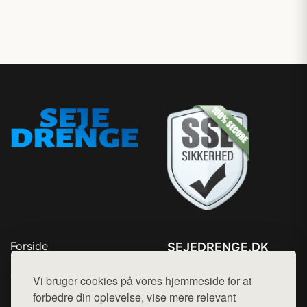
Forside
SEJEDRENGE.DK
Produkter
Tlf. 78768672
Top Rabatter
Vi bruger cookies på vores hjemmeside for at
Mail:
hej@want.dk
Kontakt
forbedre din oplevelse, vise mere relevant