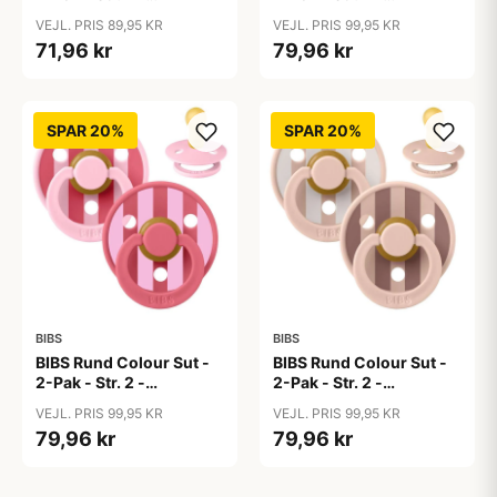
Naturgummi -
Naturgummi - Block
VEJL. PRIS 89,95 KR
VEJL. PRIS 99,95 KR
Black/White
Studio - Baby Blue/Dusty
71,96 kr
79,96 kr
Blue Mix
SPAR 20%
SPAR 20%
BIBS
BIBS
BIBS Rund Colour Sut -
BIBS Rund Colour Sut -
2-Pak - Str. 2 -
2-Pak - Str. 2 -
Naturgummi - Block
Naturgummi - Block
VEJL. PRIS 99,95 KR
VEJL. PRIS 99,95 KR
Studio - Baby Pink/Coral
Studio - Blush Mix
79,96 kr
79,96 kr
Mix