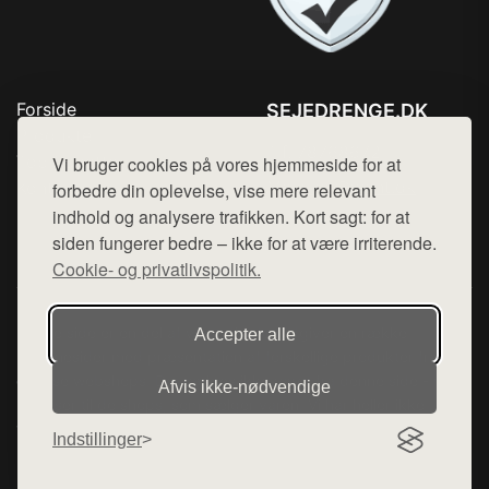
Forside
SEJEDRENGE.DK
Produkter
Tlf. 78768672
Top Rabatter
Vi bruger cookies på vores hjemmeside for at
Mail:
hej@want.dk
Kontakt
forbedre din oplevelse, vise mere relevant
indhold og analysere trafikken. Kort sagt: for at
Cookie- og privatlivspolitik
siden fungerer bedre – ikke for at være irriterende.
Cookie- og privatlivspolitik.
Denne side er en del af want.dk, der udgiver en række
Accepter alle
hjemmesider med præsentation af forskellige produkter fra
diverse webshops. Der sælges ikke varer fra denne side - vi
Afvis ikke‑nødvendige
henviser til de shops, som sælger varen. Vi har heller ikke
varerne på lager.
Indstillinger
© 2026 sejedrenge.dk. Alle rettigheder forbeholdes.