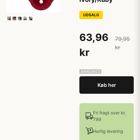
UDSALG
63,96
79,95
kr
kr
Køb her
Fri fragt over kr.
799
Hurtig levering