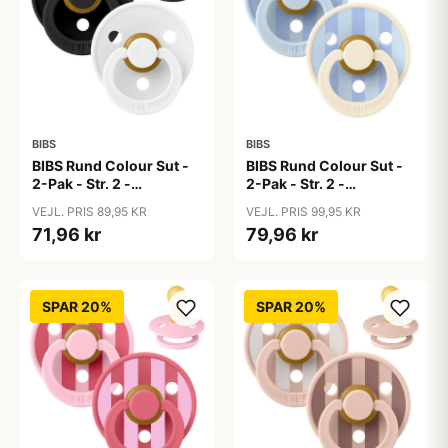
BIBS
BIBS
BIBS Rund Colour Sut -
BIBS Rund Colour Sut -
2-Pak - Str. 2 -
2-Pak - Str. 2 -
Naturgummi -
Naturgummi - Block
VEJL. PRIS 89,95 KR
VEJL. PRIS 99,95 KR
Black/White
Studio - Baby Blue/Dusty
71,96 kr
79,96 kr
Blue Mix
SPAR 20%
SPAR 20%