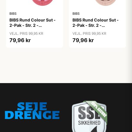
BIBS
BIBS
BIBS Rund Colour Sut -
BIBS Rund Colour Sut -
2-Pak - Str. 2 -
2-Pak - Str. 2 -
Naturgummi - Block
Naturgummi - Block
VEJL. PRIS 99,95 KR
VEJL. PRIS 99,95 KR
Studio - Baby Pink/Coral
Studio - Blush Mix
79,96 kr
79,96 kr
Mix