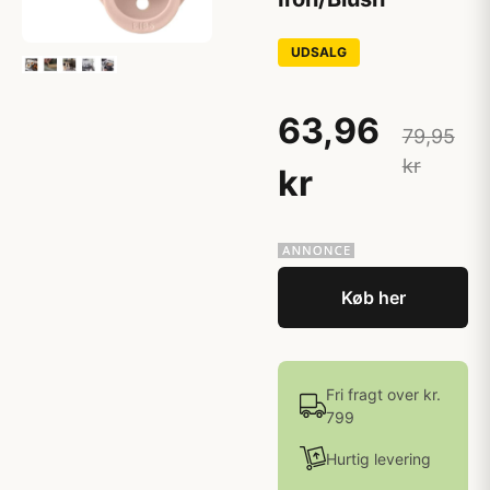
UDSALG
63,96
79,95
kr
kr
Køb her
Fri fragt over kr.
799
Hurtig levering