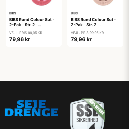
BIBS
BIBS
BIBS Rund Colour Sut -
BIBS Rund Colour Sut -
2-Pak - Str. 2 -
2-Pak - Str. 2 -
Naturgummi - Block
Naturgummi - Block
VEJL. PRIS 99,95 KR
VEJL. PRIS 99,95 KR
Studio - Baby Pink/Coral
Studio - Blush Mix
79,96 kr
79,96 kr
Mix