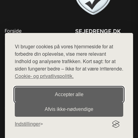
Forside
SEJEDRENGE.DK
Produkter
Tlf. 78768672
Top Rabatter
Vi bruger cookies på vores hjemmeside for at
Mail:
hej@want.dk
Kontakt
forbedre din oplevelse, vise mere relevant
indhold og analysere trafikken. Kort sagt: for at
Cookie- og privatlivspolitik
siden fungerer bedre – ikke for at være irriterende.
Cookie- og privatlivspolitik.
Denne side er en del af want.dk, der udgiver en række
Accepter alle
hjemmesider med præsentation af forskellige produkter fra
diverse webshops. Der sælges ikke varer fra denne side - vi
Afvis ikke‑nødvendige
henviser til de shops, som sælger varen. Vi har heller ikke
varerne på lager.
Indstillinger
© 2026 sejedrenge.dk. Alle rettigheder forbeholdes.