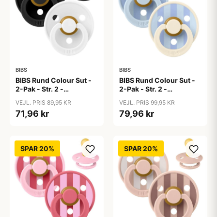
BIBS
BIBS
BIBS Rund Colour Sut -
BIBS Rund Colour Sut -
2-Pak - Str. 2 -
2-Pak - Str. 2 -
Naturgummi -
Naturgummi - Block
VEJL. PRIS 89,95 KR
VEJL. PRIS 99,95 KR
Black/White
Studio - Baby Blue/Dusty
71,96 kr
79,96 kr
Blue Mix
SPAR 20%
SPAR 20%