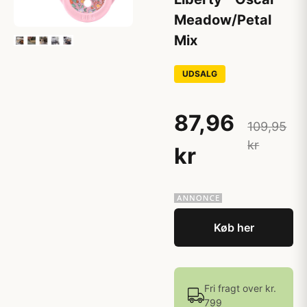
Meadow/Petal
Mix
UDSALG
87,96
109,95
kr
kr
Køb her
Fri fragt over kr.
799