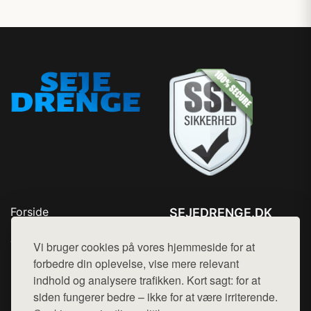
Forside
SEJEDRENGE.DK
Produkter
Tlf. 78768672
Top Rabatter
Vi bruger cookies på vores hjemmeside for at
Mail:
hej@want.dk
Kontakt
forbedre din oplevelse, vise mere relevant
indhold og analysere trafikken. Kort sagt: for at
Cookie- og privatlivspolitik
siden fungerer bedre – ikke for at være irriterende.