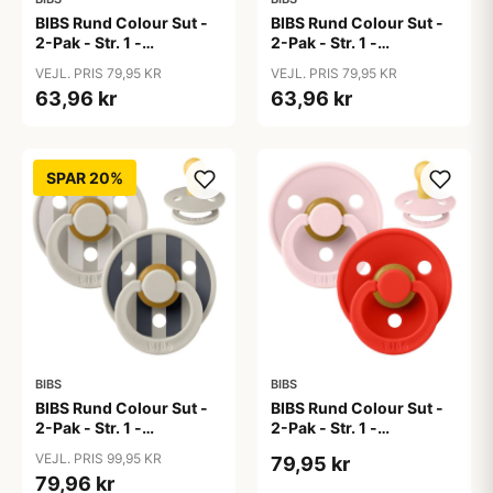
BIBS Rund Colour Sut -
BIBS Rund Colour Sut -
2-Pak - Str. 1 -
2-Pak - Str. 1 -
Naturgummi - Baby
Naturgummi - Baby
VEJL. PRIS 79,95 KR
VEJL. PRIS 79,95 KR
Blue/Peri
Pink/Bubblegum
63,96 kr
63,96 kr
SPAR 20%
BIBS
BIBS
BIBS Rund Colour Sut -
BIBS Rund Colour Sut -
2-Pak - Str. 1 -
2-Pak - Str. 1 -
Naturgummi - Block
Naturgummi -
VEJL. PRIS 99,95 KR
79,95 kr
Studio - Sand Mix
Blossom/Candy Apple
79,96 kr