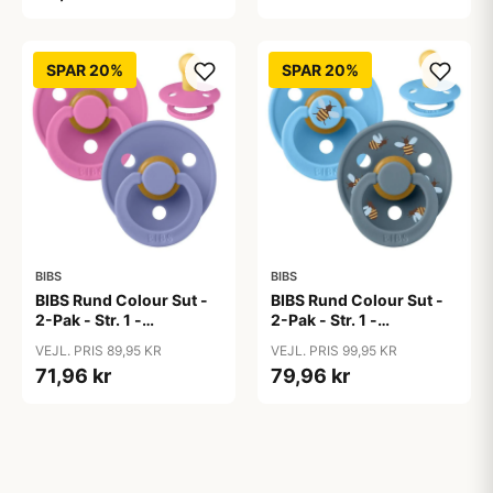
SPAR 20%
SPAR 20%
BIBS
BIBS
BIBS Rund Colour Sut -
BIBS Rund Colour Sut -
2-Pak - Str. 1 -
2-Pak - Str. 1 -
Naturgummi -
Naturgummi -
VEJL. PRIS 89,95 KR
VEJL. PRIS 99,95 KR
Bubblegum/Peri
Bumblebee Studio -
71,96 kr
79,96 kr
Breeze Mix