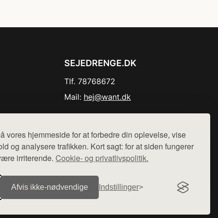
SEJEDRENGE.DK
Tlf. 78768672
Mail:
hej@want.dk
Cookie- og privatlivspolitik
å vores hjemmeside for at forbedre din oplevelse, vise
ld og analysere trafikken. Kort sagt: for at siden fungerer
være irriterende.
Cookie- og privatlivspolitik.
r sælges ikke varer fra denne side - vi henviser til de shops,
Afvis ikke‑nødvendige
Indstillinger