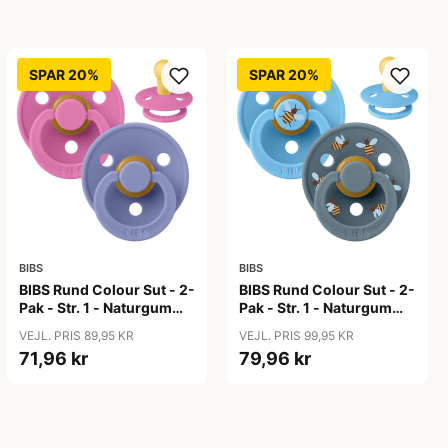
SPAR 20%
SPAR 20%
BIBS
BIBS
BIBS Rund Colour Sut - 2-
BIBS Rund Colour Sut - 2-
Pak - Str. 1 - Naturgummi
Pak - Str. 1 - Naturgummi
- Bubblegum/Peri
- Bumblebee Studio -
VEJL. PRIS 89,95 KR
VEJL. PRIS 99,95 KR
Breeze Mix
71,96 kr
79,96 kr