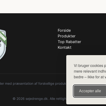
Forside
Produkter
Top Rabatter
Kontakt
Vi bruger cookies p
mere relevant indho
bedre – ikke for at 
r med præsentation af forskellige produkter fra diverse webshops. De
Accepter alle
© 2026 sejedrenge.dk. Alle rettigheder forbeholdes.