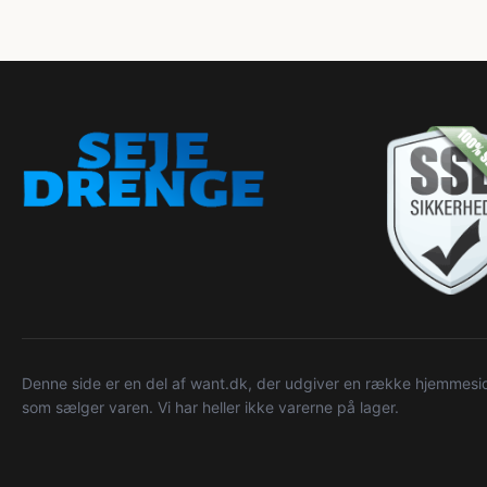
Denne side er en del af want.dk, der udgiver en række hjemmeside
som sælger varen. Vi har heller ikke varerne på lager.