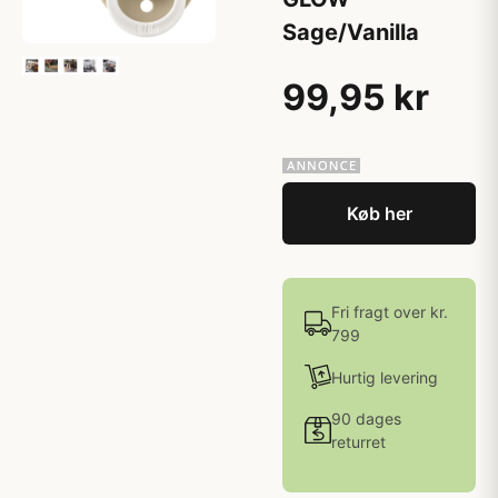
Sage/Vanilla
99,95 kr
Køb her
Fri fragt over kr.
799
Hurtig levering
90 dages
returret