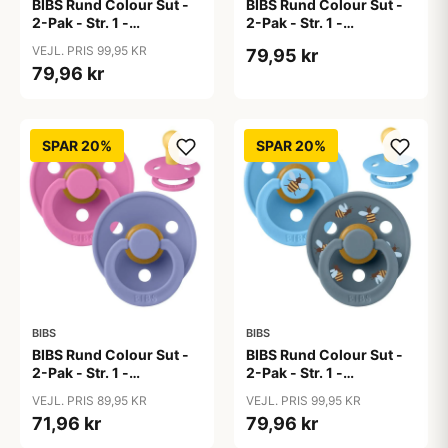
BIBS Rund Colour Sut -
BIBS Rund Colour Sut -
2-Pak - Str. 1 -
2-Pak - Str. 1 -
Naturgummi - Block
Naturgummi -
VEJL. PRIS 99,95 KR
79,95 kr
Studio - Sand Mix
Blossom/Candy Apple
79,96 kr
SPAR 20%
SPAR 20%
BIBS
BIBS
BIBS Rund Colour Sut -
BIBS Rund Colour Sut -
2-Pak - Str. 1 -
2-Pak - Str. 1 -
Naturgummi -
Naturgummi -
VEJL. PRIS 89,95 KR
VEJL. PRIS 99,95 KR
Bubblegum/Peri
Bumblebee Studio -
71,96 kr
79,96 kr
Breeze Mix