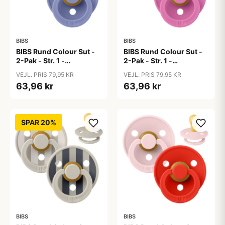
BIBS
BIBS
BIBS Rund Colour Sut -
BIBS Rund Colour Sut -
2-Pak - Str. 1 -
2-Pak - Str. 1 -
Naturgummi - Baby
Naturgummi - Baby
VEJL. PRIS 79,95 KR
VEJL. PRIS 79,95 KR
Blue/Peri
Pink/Bubblegum
63,96 kr
63,96 kr
SPAR 20%
BIBS
BIBS