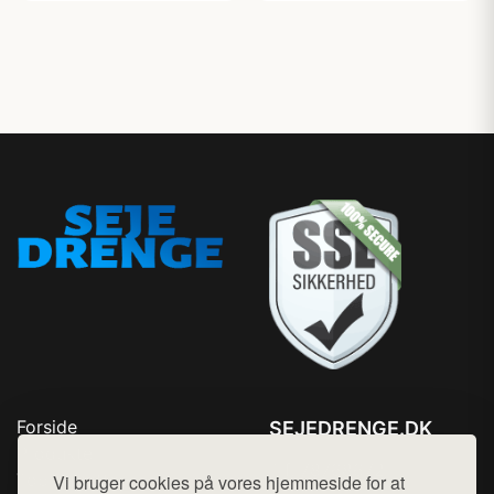
Forside
SEJEDRENGE.DK
Produkter
Tlf. 78768672
Top Rabatter
Vi bruger cookies på vores hjemmeside for at