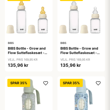
BIBS
BIBS
BIBS Bottle - Grow and
BIBS Bottle - Grow and
Flow Sutteflaskesæt -
Flow Sutteflaskesæt -
Plastik -
Plastik - Silikone/Rund -
VEJL. PRIS 169,95 KR
VEJL. PRIS 169,95 KR
Naturgummi/Rund -
150ml/270ml - 2-Pak -
135,96 kr
135,96 kr
150ml/270ml - 2-Pak -
Ivory
Ivory
SPAR 35%
SPAR 35%