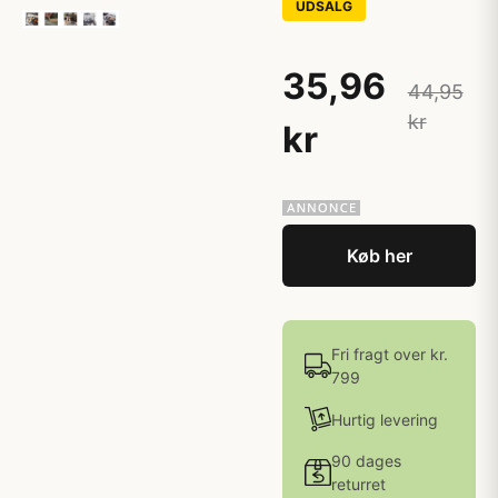
UDSALG
35,96
44,95
kr
kr
Køb her
Fri fragt over kr.
799
Hurtig levering
90 dages
returret