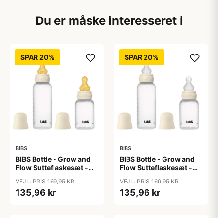
Du er måske interesseret i
SPAR 20%
SPAR 20%
BIBS
BIBS
BIBS Bottle - Grow and
BIBS Bottle - Grow and
Flow Sutteflaskesæt -
Flow Sutteflaskesæt -
Plastik -
Plastik - Silikone/Rund -
VEJL. PRIS 169,95 KR
VEJL. PRIS 169,95 KR
Naturgummi/Rund -
150ml/270ml - 2-Pak -
135,96 kr
135,96 kr
150ml/270ml - 2-Pak -
Ivory
Ivory