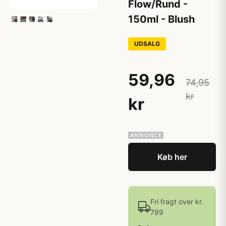
Flow/Rund -
150ml - Blush
UDSALG
59,96
74,95
kr
kr
Køb her
Fri fragt over kr.
799