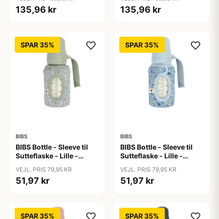
Naturgummi/Rund -
150ml/270ml - 2-Pak -
135,96 kr
135,96 kr
150ml/270ml - 2-Pak -
Ivory
Ivory
SPAR 35%
SPAR 35%
BIBS
BIBS
BIBS Bottle - Sleeve til
BIBS Bottle - Sleeve til
Sutteflaske - Lille -
Sutteflaske - Lille -
110ml - Capel/Sage
110ml - Chamomile
VEJL. PRIS 79,95 KR
VEJL. PRIS 79,95 KR
Lawn/Baby Blue
51,97 kr
51,97 kr
SPAR 35%
SPAR 35%