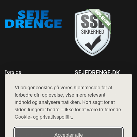
Forside
SEJEDRENGE.DK
Produkter
Tlf. 78768672
Top Rabatter
Vi bruger cookies på vores hjemmeside for at
Mail:
hej@want.dk
Kontakt
forbedre din oplevelse, vise mere relevant
indhold og analysere trafikken. Kort sagt: for at
Cookie- og privatlivspolitik
siden fungerer bedre – ikke for at være irriterende.
Cookie- og privatlivspolitik.
Denne side er en del af want.dk, der udgiver en række
Accepter alle