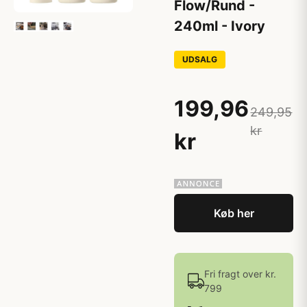
Flow/Rund -
240ml - Ivory
UDSALG
199,96
249,95
kr
kr
Køb her
Fri fragt over kr.
799