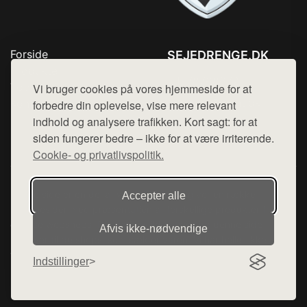
Forside
SEJEDRENGE.DK
Produkter
Tlf. 78768672
Top Rabatter
Vi bruger cookies på vores hjemmeside for at
Mail:
hej@want.dk
Kontakt
forbedre din oplevelse, vise mere relevant
indhold og analysere trafikken. Kort sagt: for at
Cookie- og privatlivspolitik
siden fungerer bedre – ikke for at være irriterende.
Cookie- og privatlivspolitik.
Denne side er en del af want.dk, der udgiver en række
Accepter alle
hjemmesider med præsentation af forskellige produkter fra
diverse webshops. Der sælges ikke varer fra denne side - vi
Afvis ikke‑nødvendige
henviser til de shops, som sælger varen. Vi har heller ikke
varerne på lager.
Indstillinger
© 2026 sejedrenge.dk. Alle rettigheder forbeholdes.