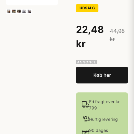
UDSALG
22,48
44,95
kr
kr
Køb her
Fri fragt over kr.
799
Hurtig levering
90 dages