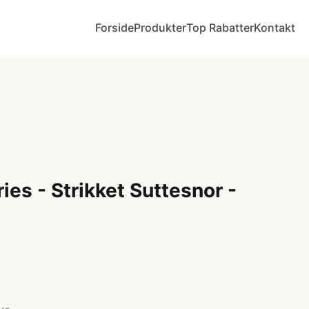
Forside
Produkter
Top Rabatter
Kontakt
es - Strikket Suttesnor -