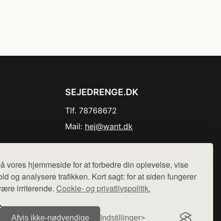
SEJEDRENGE.DK
Tlf. 78768672
Mail:
hej@want.dk
Cookie- og privatlivspolitik
å vores hjemmeside for at forbedre din oplevelse, vise
ld og analysere trafikken. Kort sagt: for at siden fungerer
være irriterende.
Cookie- og privatlivspolitik.
r sælges ikke varer fra denne side - vi henviser til de shops,
Afvis ikke‑nødvendige
Indstillinger