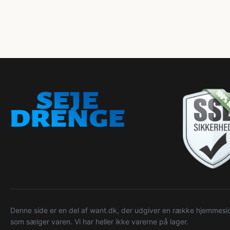
Denne side er en del af want.dk, der udgiver en række hjemmeside
som sælger varen. Vi har heller ikke varerne på lager.