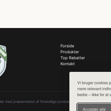
Forside
Produkter
Top Rabatter
Kontakt
Vi bruger cookies p
mere relevant indho
bedre – ikke for at 
r med præsentation af forskellige produkter fra diverse webshops. De
Accepter alle