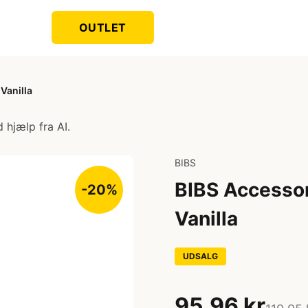
OUTLET
 Vanilla
 hjælp fra AI.
BIBS
BIBS Accessori
-20%
Vanilla
UDSALG
95,96 kr