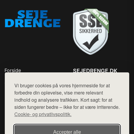
Forside
SEJEDRENGE.DK
Produkter
Tlf. 78768672
Top Rabatter
Vi bruger cookies på vores hjemmeside for at
Mail:
hej@want.dk
Kontakt
forbedre din oplevelse, vise mere relevant
indhold og analysere trafikken. Kort sagt: for at
Cookie- og privatlivspolitik
siden fungerer bedre – ikke for at være irriterende.
Cookie- og privatlivspolitik.
Denne side er en del af want.dk, der udgiver en række
Accepter alle