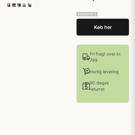
Køb her
Fri fragt over kr.
799
Hurtig levering
90 dages
returret