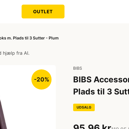
OUTLET
ks m. Plads til 3 Sutter - Plum
 hjælp fra AI.
BIBS
BIBS Accessor
-20%
Plads til 3 Sut
UDSALG
95,96 kr