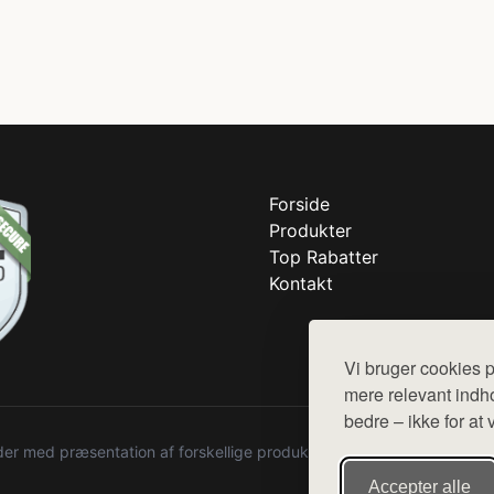
Forside
Produkter
Top Rabatter
Kontakt
Vi bruger cookies p
mere relevant indho
bedre – ikke for at 
r med præsentation af forskellige produkter fra diverse webshops. De
Accepter alle