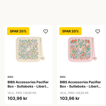
SPAR 20%
SPAR 20%
BIBS
BIBS
BIBS Accessories Pacifier
BIBS Accessories Pacifier
Box - Sutteboks - Liberty
Box - Sutteboks - Liberty
- Chloe Meadow/Ivory
- Oscar
VEJL. PRIS 129,95 KR
VEJL. PRIS 129,95 KR
Meadow/Blossom
103,96 kr
103,96 kr