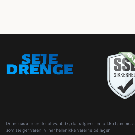
Denne side er en del af want.dk, der udgiver en række hjemmeside
som sælger varen. Vi har heller ikke varerne på lager.