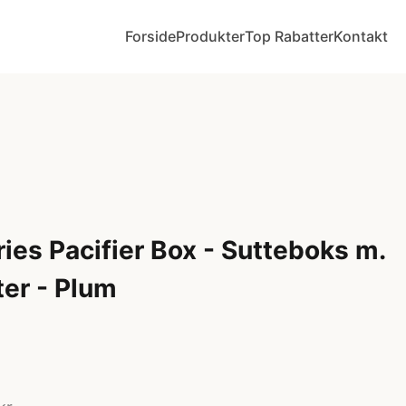
Forside
Produkter
Top Rabatter
Kontakt
ies Pacifier Box - Sutteboks m.
ter - Plum