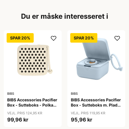
Du er måske interesseret i
SPAR 20%
SPAR 20%
BIBS
BIBS
BIBS Accessories Pacifier
BIBS Accessories Pacifier
Box - Sutteboks - Polka
Box - Sutteboks m. Plads
Studio - Ivory/Black
til 3 Sutter - Baby Blue
VEJL. PRIS 124,95 KR
VEJL. PRIS 119,95 KR
99,96 kr
95,96 kr