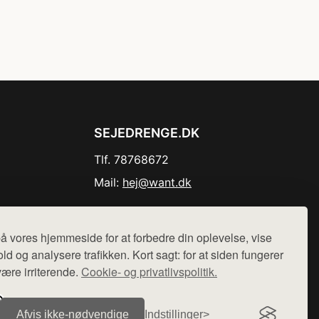
SEJEDRENGE.DK
Tlf. 78768672
Mail:
hej@want.dk
Cookie- og privatlivspolitik
å vores hjemmeside for at forbedre din oplevelse, vise
ld og analysere trafikken. Kort sagt: for at siden fungerer
være irriterende.
Cookie- og privatlivspolitik.
r sælges ikke varer fra denne side - vi henviser til de shops,
Afvis ikke‑nødvendige
Indstillinger