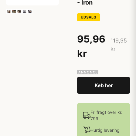
- Iron
UDSALG
95,96
119,95
kr
kr
Køb her
Fri fragt over kr.
799
Hurtig levering