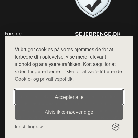
Forside
SEJEDRENGE.DK
Produkter
Tlf. 78768672
Top Rabatter
Vi bruger cookies på vores hjemmeside for at
Mail:
hej@want.dk
Kontakt
forbedre din oplevelse, vise mere relevant
indhold og analysere trafikken. Kort sagt: for at
Cookie- og privatlivspolitik
siden fungerer bedre – ikke for at være irriterende.
Cookie- og privatlivspolitik.
Denne side er en del af want.dk, der udgiver en række
Accepter alle
hjemmesider med præsentation af forskellige produkter fra
diverse webshops. Der sælges ikke varer fra denne side - vi
Afvis ikke‑nødvendige
henviser til de shops, som sælger varen. Vi har heller ikke
varerne på lager.
Indstillinger
© 2026 sejedrenge.dk. Alle rettigheder forbeholdes.