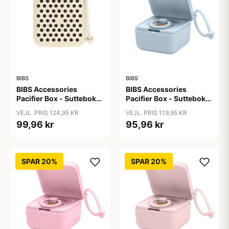
BIBS
BIBS
BIBS Accessories
BIBS Accessories
Pacifier Box - Sutteboks
Pacifier Box - Sutteboks
- Polka Studio -
m. Plads til 3 Sutter -
VEJL. PRIS 124,95 KR
VEJL. PRIS 119,95 KR
Ivory/Black
Baby Blue
99,96 kr
95,96 kr
SPAR 20%
SPAR 20%