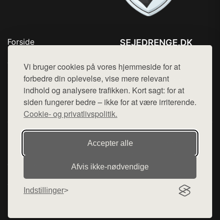
Forside
SEJEDRENGE.DK
Produkter
Tlf. 78768672
Top Rabatter
Vi bruger cookies på vores hjemmeside for at
Mail:
hej@want.dk
Kontakt
forbedre din oplevelse, vise mere relevant
indhold og analysere trafikken. Kort sagt: for at
Cookie- og privatlivspolitik
siden fungerer bedre – ikke for at være irriterende.
Cookie- og privatlivspolitik.
Denne side er en del af want.dk, der udgiver en række
Accepter alle
hjemmesider med præsentation af forskellige produkter fra
diverse webshops. Der sælges ikke varer fra denne side - vi
Afvis ikke‑nødvendige
henviser til de shops, som sælger varen. Vi har heller ikke
varerne på lager.
Indstillinger
© 2026 sejedrenge.dk. Alle rettigheder forbeholdes.