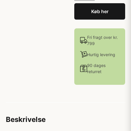
Køb her
Fri fragt over kr.
799
Hurtig levering
90 dages
returret
Beskrivelse