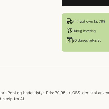
Fri fragt over kr. 799
Hurtig levering
90 dages returret
: Pool og badeudstyr. Pris: 79.95 kr. OBS. der skal anven
 hjælp fra AI.