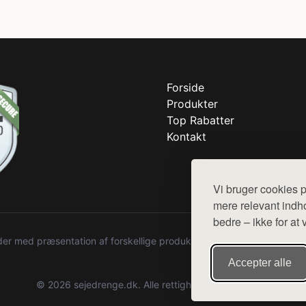
Forside
Produkter
Top Rabatter
Kontakt
Vi bruger cookies p
mere relevant indho
bedre – ikke for at 
r med præsentation af forskellige produkter fra diverse webshops. De
Accepter alle
© 2026 sejedrenge.dk. Alle rettigheder forbeholdes.