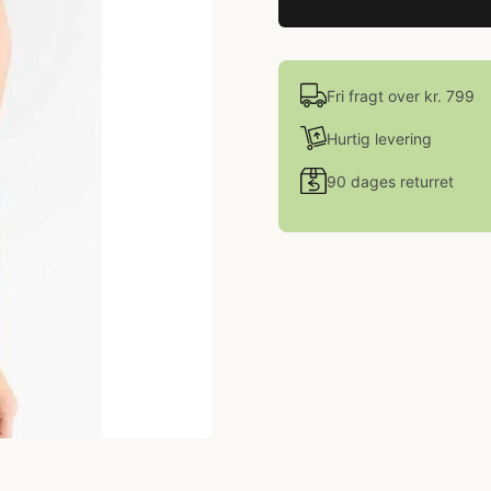
Fri fragt over kr. 799
Hurtig levering
90 dages returret