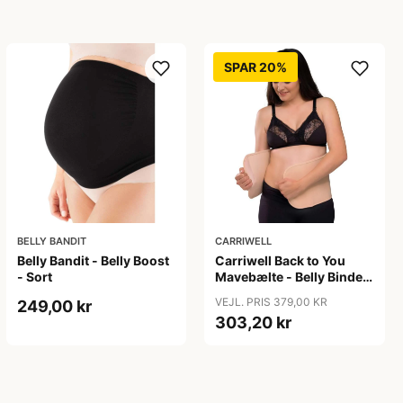
SPAR 20%
BELLY BANDIT
CARRIWELL
Belly Bandit - Belly Boost
Carriwell Back to You
- Sort
Mavebælte - Belly Binder
- honey
VEJL. PRIS 379,00 KR
249,00 kr
303,20 kr