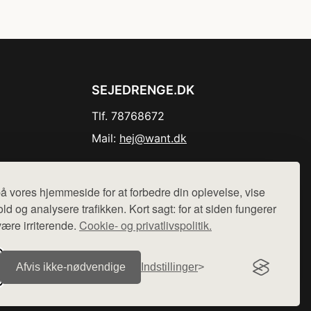
SEJEDRENGE.DK
Tlf. 78768672
Mail:
hej@want.dk
Cookie- og privatlivspolitik
å vores hjemmeside for at forbedre din oplevelse, vise
ld og analysere trafikken. Kort sagt: for at siden fungerer
være irriterende.
Cookie- og privatlivspolitik.
r sælges ikke varer fra denne side - vi henviser til de shops,
Afvis ikke‑nødvendige
Indstillinger