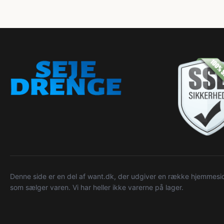
Denne side er en del af want.dk, der udgiver en række hjemmeside
som sælger varen. Vi har heller ikke varerne på lager.