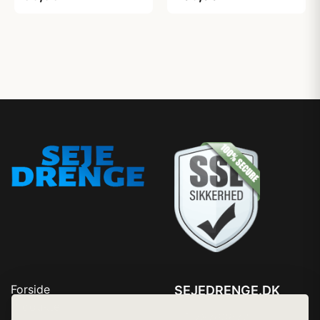
Forside
SEJEDRENGE.DK
Produkter
Tlf. 78768672