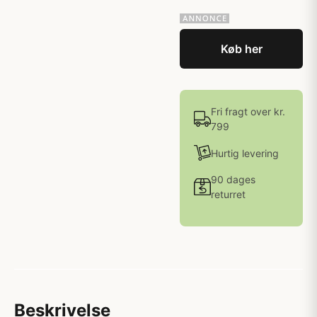
Køb her
Fri fragt over kr.
799
Hurtig levering
90 dages
returret
Beskrivelse